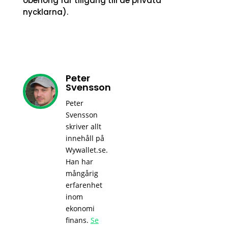
obehörig får tillgång till de privata
nycklarna).
Peter
Svensson
Peter
Svensson
skriver allt
innehåll på
Wywallet.se.
Han har
mångårig
erfarenhet
inom
ekonomi
finans.
Se