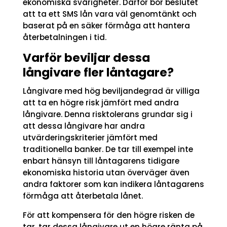
ekonomiska svårigheter. Därför bör beslutet
att ta ett SMS lån vara väl genomtänkt och
baserat på en säker förmåga att hantera
återbetalningen i tid.
Varför beviljar dessa
långivare fler låntagare?
Långivare med hög beviljandegrad är villiga
att ta en högre risk jämfört med andra
långivare. Denna risktolerans grundar sig i
att dessa långivare har andra
utvärderingskriterier jämfört med
traditionella banker. De tar till exempel inte
enbart hänsyn till låntagarens tidigare
ekonomiska historia utan överväger även
andra faktorer som kan indikera låntagarens
förmåga att återbetala lånet.
För att kompensera för den högre risken de
tar, tar dessa långivare ut en högre ränta på