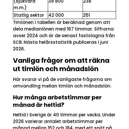
(sjukvård
39 800
238
m.m.)
Statlig sektor
42 000
251
Timlönen i tabellen är beräknad genom att
dela medianlönen med 167 timmar. Siffrorna
avser 2024 och är de senast fastslagna från
SCB. Nästa helårsstatistik publiceras i juni
2026.
Vanliga frågor om att räkna
ut timlön och månadslön
Här svarar vi på de vanligaste frågorna om
omvandling mellan timlön och månadslön.
Hur många arbetstimmar per
månad är heltid?
Heltid i Sverige är 40 timmar per vecka. Under
2026 varierar antalet arbetstimmar per
månad mellan 152 och 184, med ett snitt på