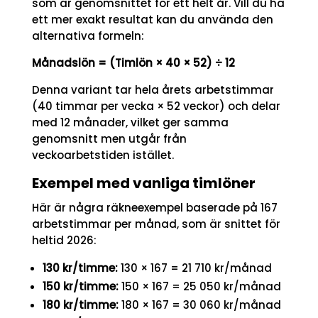
som är genomsnittet för ett helt år. Vill du ha
ett mer exakt resultat kan du använda den
alternativa formeln:
Månadslön = (Timlön × 40 × 52) ÷ 12
Denna variant tar hela årets arbetstimmar
(40 timmar per vecka × 52 veckor) och delar
med 12 månader, vilket ger samma
genomsnitt men utgår från
veckoarbetstiden istället.
Exempel med vanliga timlöner
Här är några räkneexempel baserade på 167
arbetstimmar per månad, som är snittet för
heltid 2026:
130 kr/timme:
130 × 167 = 21 710 kr/månad
150 kr/timme:
150 × 167 = 25 050 kr/månad
180 kr/timme:
180 × 167 = 30 060 kr/månad