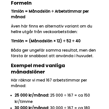
Formeln
Timlön = Månadslön ÷ Arbetstimmar per
månad
Även här finns en alternativ variant om du
hellre utgår från veckoarbetstiden:
Timlön = (Månadslön × 12) ÷ 52 ÷ 40
Båda ger ungefär samma resultat, men den
första är snabbast att använda i huvudet.
Exempel med vanliga
månadslöner
Här räknar vi med 167 arbetstimmar per
månad:
25 000 kr/månad:
25 000 ÷ 167 = ca 150
kr/timme
30 000 kr/månad:
30 000 ÷ 167 = ca 180