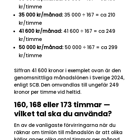
kr/timme
35 000 kr/månad:
35 000 ÷ 167 = ca 210
kr/timme
41 600 kr/månad:
41 600 ÷ 167 = ca 249
kr/timme
50 000 kr/månad:
50 000 ÷ 167 = ca 299
kr/timme
Siffran 41 600 kronor i exemplet ovan är den
genomsnittliga månadslönen i Sverige 2024,
enligt SCB. Den omvandlas till ungefär 249
kronor per timme vid heltid.
160, 168 eller 173 timmar —
vilket tal ska du använda?
En av de vanligaste förvirringarna när du
räknar om timlön till månadslön är att olika
källor anger olika antal timmar per månad.