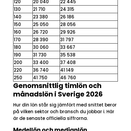
120
20 040
22 445
130
21 710
24 315
140
23 380
26 186
150
25 050
28 056
160
26 720
29 926
170
28 390
31 797
180
30 060
33 667
190
31 730
35 538
200
33 400
37 408
220
36 740
41 149
250
41 750
46 760
Genomsnittlig timlön och
månadslön i Sverige 2026
Hur din lön står sig jämfört med snittet beror
på vilken sektor och bransch du jobbar i. Här
är de senaste officiella siffrorna.
Medellön och medianlön