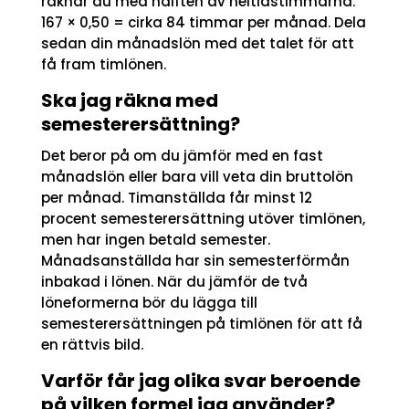
räknar du med hälften av heltidstimmarna:
167 × 0,50 = cirka 84 timmar per månad. Dela
sedan din månadslön med det talet för att
få fram timlönen.
Ska jag räkna med
semesterersättning?
Det beror på om du jämför med en fast
månadslön eller bara vill veta din bruttolön
per månad. Timanställda får minst 12
procent semesterersättning utöver timlönen,
men har ingen betald semester.
Månadsanställda har sin semesterförmån
inbakad i lönen. När du jämför de två
löneformerna bör du lägga till
semesterersättningen på timlönen för att få
en rättvis bild.
Varför får jag olika svar beroende
på vilken formel jag använder?