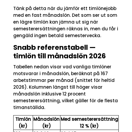
Tänk på detta när du jämför ett timlönejobb
med en fast månadslön. Det som ser ut som
en lägre timlön kan jämna ut sig när
semesterersättningen räknas in, men du får i
gengäld ingen betald semestervecka.
Snabb referenstabell —
timlön till månadslön 2026
Tabellen nedan visar vad vanliga timlöner
motsvarar i månadslön, beräknat på 167
arbetstimmar per månad (snittet för heltid
2026). Kolumnen längst till höger visar
månadslön inklusive 12 procent
semesterersättning, vilket gäller för de flesta
timanställda.
Timlön
Månadslön
Med semesterersättning
(kr)
(kr)
12 % (kr)