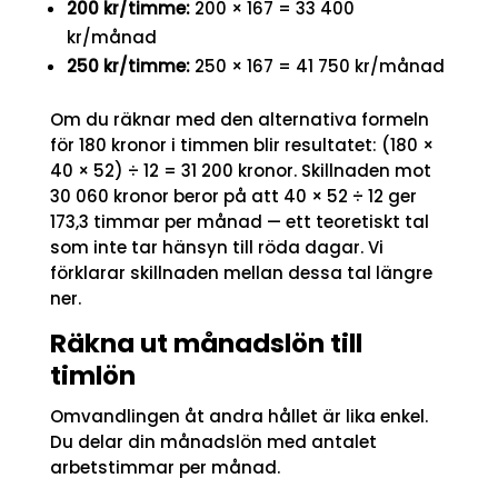
200 kr/timme:
200 × 167 = 33 400
kr/månad
250 kr/timme:
250 × 167 = 41 750 kr/månad
Om du räknar med den alternativa formeln
för 180 kronor i timmen blir resultatet: (180 ×
40 × 52) ÷ 12 = 31 200 kronor. Skillnaden mot
30 060 kronor beror på att 40 × 52 ÷ 12 ger
173,3 timmar per månad — ett teoretiskt tal
som inte tar hänsyn till röda dagar. Vi
förklarar skillnaden mellan dessa tal längre
ner.
Räkna ut månadslön till
timlön
Omvandlingen åt andra hållet är lika enkel.
Du delar din månadslön med antalet
arbetstimmar per månad.