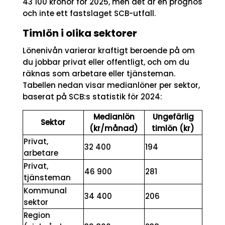
43 100 kronor för 2025, men det är en prognos
och inte ett fastslaget SCB-utfall.
Timlön i olika sektorer
Lönenivån varierar kraftigt beroende på om
du jobbar privat eller offentligt, och om du
räknas som arbetare eller tjänsteman.
Tabellen nedan visar medianlöner per sektor,
baserat på SCB:s statistik för 2024:
Medianlön
Ungefärlig
Sektor
(kr/månad)
timlön (kr)
Privat,
32 400
194
arbetare
Privat,
46 900
281
tjänsteman
Kommunal
34 400
206
sektor
Region