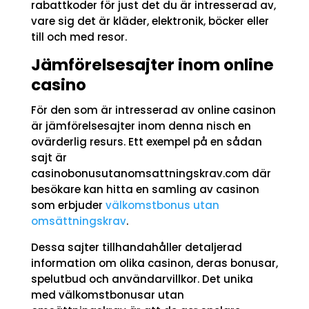
rabattkoder för just det du är intresserad av,
vare sig det är kläder, elektronik, böcker eller
till och med resor.
Jämförelsesajter inom online
casino
För den som är intresserad av online casinon
är jämförelsesajter inom denna nisch en
ovärderlig resurs. Ett exempel på en sådan
sajt är
casinobonusutanomsattningskrav.com där
besökare kan hitta en samling av casinon
som erbjuder
välkomstbonus utan
omsättningskrav
.
Dessa sajter tillhandahåller detaljerad
information om olika casinon, deras bonusar,
spelutbud och användarvillkor. Det unika
med välkomstbonusar utan